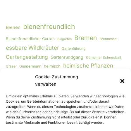
bienenfreundlich
Bienen
Bremen
Bienenfreundlicher Garten
Brennessel
Biogarten
essbare Wildkräuter
Gartenführung
Gartengestaltung
Gartenrundgang
Gemeiner Schneeball
heimische Pflanzen
heimisch
Gräser
Gundermann
heimische Stauden
heimischePflanzen
Cookie-Zustimmung
heimischeStauden
verwalten
heimische Sträucher
heimischeSträucher
Hohe Schlüsselblume
Insekten
Herbst
Hummeln
Um dir ein optimales Erlebnis zu bieten, verwenden wir Technologien wie
insektenfreundlich
Cookies, um Geräteinformationen zu speichern und/oder darauf
zuzugreifen. Wenn du diesen Technologien zustimmst, können wir Daten
Insektenfreundlicher Garten
wie das Surfverhalten oder eindeutige IDs auf dieser Website verarbeiten.
Kräuterführung
Wenn du deine Zustimmung nicht erteilst oder zurückziehst, können
Lilienthal
Löwenzahn
Kräuterkurs
Kräuterwanderung
bestimmte Merkmale und Funktionen beeinträchtigt werden.