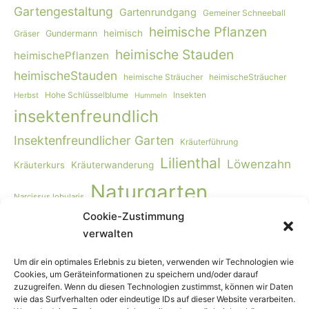
Gartengestaltung
Gartenrundgang
Gemeiner Schneeball
heimische Pflanzen
heimisch
Gräser
Gundermann
heimische Stauden
heimischePflanzen
heimischeStauden
heimische Sträucher
heimischeSträucher
Hohe Schlüsselblume
Insekten
Herbst
Hummeln
insektenfreundlich
Insektenfreundlicher Garten
Kräuterführung
Lilienthal
Löwenzahn
Kräuterkurs
Kräuterwanderung
Naturgarten
Narcissus lobularis
Cookie-Zustimmung
Naturgartengestaltung
Primula elatior
naturnaher Garten
verwalten
Rohkost
Smoothie
Viburnum opulus
Schmetterlinge
Wildbienen
Vogelmiere
Vögel
Wiese
Vollwertkost
Um dir ein optimales Erlebnis zu bieten, verwenden wir Technologien wie
Cookies, um Geräteinformationen zu speichern und/oder darauf
Wildkräuter
Wildkräuter-Smoothie
Wildkräuterkurs
zuzugreifen. Wenn du diesen Technologien zustimmst, können wir Daten
wie das Surfverhalten oder eindeutige IDs auf dieser Website verarbeiten.
Winter
Worpswede