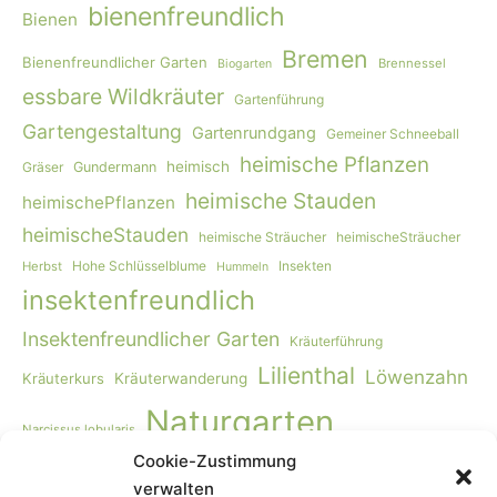
bienenfreundlich
Bienen
Bremen
Bienenfreundlicher Garten
Brennessel
Biogarten
essbare Wildkräuter
Gartenführung
Gartengestaltung
Gartenrundgang
Gemeiner Schneeball
heimische Pflanzen
heimisch
Gräser
Gundermann
heimische Stauden
heimischePflanzen
heimischeStauden
heimische Sträucher
heimischeSträucher
Hohe Schlüsselblume
Insekten
Herbst
Hummeln
insektenfreundlich
Insektenfreundlicher Garten
Kräuterführung
Lilienthal
Löwenzahn
Kräuterkurs
Kräuterwanderung
Naturgarten
Narcissus lobularis
Cookie-Zustimmung
Naturgartengestaltung
Primula elatior
naturnaher Garten
verwalten
Rohkost