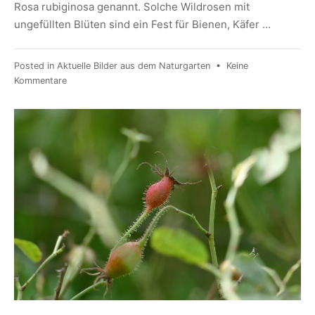
Rosa rubiginosa genannt. Solche Wildrosen mit
ungefüllten Blüten sind ein Fest für Bienen, Käfer …
Posted in
Aktuelle Bilder aus dem Naturgarten
•
Keine
Kommentare