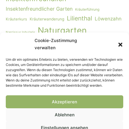
Insektenfreundlicher Garten
Kräuterführung
Lilienthal
Löwenzahn
Kräuterkurs
Kräuterwanderung
Naturgarten
Narcissus lobularis
Cookie-Zustimmung
Naturgartengestaltung
Primula elatior
naturnaher Garten
verwalten
Rohkost
Smoothie
Viburnum opulus
Schmetterlinge
Wildbienen
Vogelmiere
Vögel
Wiese
Vollwertkost
Um dir ein optimales Erlebnis zu bieten, verwenden wir Technologien wie
Cookies, um Geräteinformationen zu speichern und/oder darauf
Wildkräuter
Wildkräuter-Smoothie
Wildkräuterkurs
zuzugreifen. Wenn du diesen Technologien zustimmst, können wir Daten
wie das Surfverhalten oder eindeutige IDs auf dieser Website verarbeiten.
Winter
Worpswede
Wenn du deine Zustimmung nicht erteilst oder zurückziehst, können
bestimmte Merkmale und Funktionen beeinträchtigt werden.
Akzeptieren
Ablehnen
Copyright © 2026
Wehner Naturgarten
— Webdesign &
Hosting
Peggert
Einstellungen ansehen