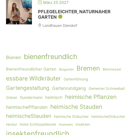
März 25 2027
PFLEGELEICHTER, NATURNAHER
GARTEN
Landfrauen Stendorf
bienenfreundlich
Bienen
Bremen
Bienenfreundlicher Garten
Brennessel
Biogarten
essbare Wildkräuter
Gartenführung
Gartengestaltung
Gartenrundgang
Gemeiner Schneeball
heimische Pflanzen
heimisch
Gräser
Gundermann
heimische Stauden
heimischePflanzen
heimischeStauden
heimische Sträucher
heimischeSträucher
Hohe Schlüsselblume
Insekten
Herbst
Hummeln
insektenfreundlich