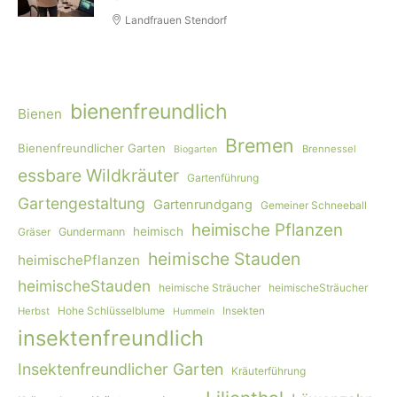
Landfrauen Stendorf
bienenfreundlich
Bienen
Bremen
Bienenfreundlicher Garten
Brennessel
Biogarten
essbare Wildkräuter
Gartenführung
Gartengestaltung
Gartenrundgang
Gemeiner Schneeball
heimische Pflanzen
heimisch
Gräser
Gundermann
heimische Stauden
heimischePflanzen
heimischeStauden
heimische Sträucher
heimischeSträucher
Hohe Schlüsselblume
Insekten
Herbst
Hummeln
insektenfreundlich
Insektenfreundlicher Garten
Kräuterführung