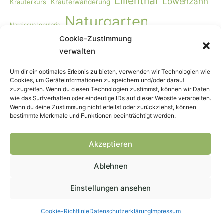
Lilienthal
Löwenzahn
Kräuterkurs
Kräuterwanderung
Naturgarten
Narcissus lobularis
Cookie-Zustimmung
Naturgartengestaltung
Primula elatior
naturnaher Garten
verwalten
Rohkost
Smoothie
Viburnum opulus
Schmetterlinge
Wildbienen
Vogelmiere
Vögel
Wiese
Vollwertkost
Um dir ein optimales Erlebnis zu bieten, verwenden wir Technologien wie
Cookies, um Geräteinformationen zu speichern und/oder darauf
Wildkräuter
Wildkräuter-Smoothie
Wildkräuterkurs
zuzugreifen. Wenn du diesen Technologien zustimmst, können wir Daten
wie das Surfverhalten oder eindeutige IDs auf dieser Website verarbeiten.
Winter
Worpswede
Wenn du deine Zustimmung nicht erteilst oder zurückziehst, können
bestimmte Merkmale und Funktionen beeinträchtigt werden.
Akzeptieren
Ablehnen
Copyright © 2026
Wehner Naturgarten
— Webdesign &
Hosting
Peggert
Einstellungen ansehen
Impressum
Blog
Cookie-Richtlinie (EU)
Cookie-Richtlinie
Datenschutz­erklärung
Impressum