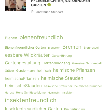
PFLEGELEICHTER, NATURNAHER
GARTEN
Landfrauen Stendorf
bienenfreundlich
Bienen
Bremen
Bienenfreundlicher Garten
Brennessel
Biogarten
essbare Wildkräuter
Gartenführung
Gartengestaltung
Gartenrundgang
Gemeiner Schneeball
heimische Pflanzen
heimisch
Gräser
Gundermann
heimische Stauden
heimischePflanzen
heimischeStauden
heimische Sträucher
heimischeSträucher
Hohe Schlüsselblume
Insekten
Herbst
Hummeln
insektenfreundlich
Insektenfreundlicher Garten
Kräuterführung