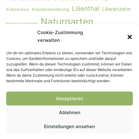
Lilienthal
Löwenzahn
Kräuterkurs
Kräuterwanderung
Naturgarten
Narcissus lobularis
Cookie-Zustimmung
Naturgartengestaltung
Primula elatior
naturnaher Garten
verwalten
Rohkost
Smoothie
Viburnum opulus
Schmetterlinge
Wildbienen
Vogelmiere
Vögel
Wiese
Vollwertkost
Um dir ein optimales Erlebnis zu bieten, verwenden wir Technologien wie
Cookies, um Geräteinformationen zu speichern und/oder darauf
Wildkräuter
Wildkräuter-Smoothie
Wildkräuterkurs
zuzugreifen. Wenn du diesen Technologien zustimmst, können wir Daten
wie das Surfverhalten oder eindeutige IDs auf dieser Website verarbeiten.
Winter
Worpswede
Wenn du deine Zustimmung nicht erteilst oder zurückziehst, können
bestimmte Merkmale und Funktionen beeinträchtigt werden.
Akzeptieren
Ablehnen
Copyright © 2026
Wehner Naturgarten
— Webdesign &
Hosting
Peggert
Einstellungen ansehen
Impressum
Blog
Cookie-Richtlinie (EU)