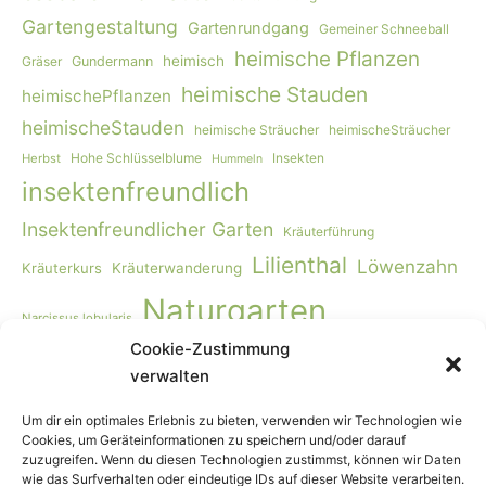
Gartengestaltung
Gartenrundgang
Gemeiner Schneeball
heimische Pflanzen
heimisch
Gräser
Gundermann
heimische Stauden
heimischePflanzen
heimischeStauden
heimische Sträucher
heimischeSträucher
Hohe Schlüsselblume
Insekten
Herbst
Hummeln
insektenfreundlich
Insektenfreundlicher Garten
Kräuterführung
Lilienthal
Löwenzahn
Kräuterkurs
Kräuterwanderung
Naturgarten
Narcissus lobularis
Cookie-Zustimmung
Naturgartengestaltung
Primula elatior
naturnaher Garten
verwalten
Rohkost
Smoothie
Viburnum opulus
Schmetterlinge
Wildbienen
Vogelmiere
Vögel
Wiese
Vollwertkost
Um dir ein optimales Erlebnis zu bieten, verwenden wir Technologien wie
Cookies, um Geräteinformationen zu speichern und/oder darauf
Wildkräuter
Wildkräuter-Smoothie
Wildkräuterkurs
zuzugreifen. Wenn du diesen Technologien zustimmst, können wir Daten
wie das Surfverhalten oder eindeutige IDs auf dieser Website verarbeiten.
Winter
Worpswede