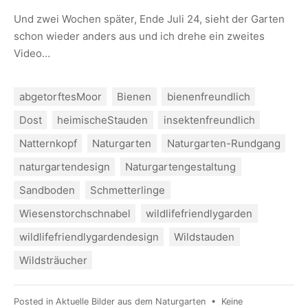
Und zwei Wochen später, Ende Juli 24, sieht der Garten
schon wieder anders aus und ich drehe ein zweites
Video…
abgetorftesMoor
Bienen
bienenfreundlich
Dost
heimischeStauden
insektenfreundlich
Natternkopf
Naturgarten
Naturgarten-Rundgang
naturgartendesign
Naturgartengestaltung
Sandboden
Schmetterlinge
Wiesenstorchschnabel
wildlifefriendlygarden
wildlifefriendlygardendesign
Wildstauden
Wildsträucher
Posted in
Aktuelle Bilder aus dem Naturgarten
•
Keine