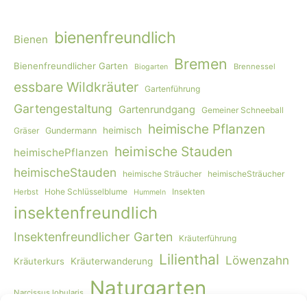
bienenfreundlich
Bienen
Bremen
Bienenfreundlicher Garten
Brennessel
Biogarten
essbare Wildkräuter
Gartenführung
Gartengestaltung
Gartenrundgang
Gemeiner Schneeball
heimische Pflanzen
heimisch
Gräser
Gundermann
heimische Stauden
heimischePflanzen
heimischeStauden
heimische Sträucher
heimischeSträucher
Hohe Schlüsselblume
Insekten
Herbst
Hummeln
insektenfreundlich
Insektenfreundlicher Garten
Kräuterführung
Lilienthal
Löwenzahn
Kräuterkurs
Kräuterwanderung
Naturgarten
Narcissus lobularis