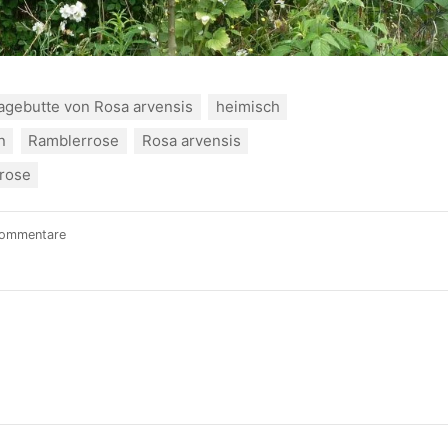
agebutte von Rosa arvensis
heimisch
n
Ramblerrose
Rosa arvensis
rose
Kommentare