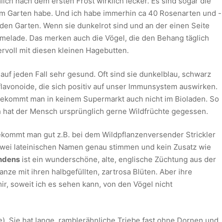
ich nach dem ersten Frost wirklich lecker. Es sind sogar die
em Garten habe. Und ich habe immerhin ca 40 Rosenarten und -
 den Garten. Wenn sie dunkelrot sind und an der einen Seite
melade. Das merken auch die Vögel, die den Behang täglich
rvoll mit diesen kleinen Hagebutten.
auf jeden Fall sehr gesund. Oft sind sie dunkelblau, schwarz
flavonoide, die sich positiv auf unser Immunsystem auswirken.
s bekommt man in keinem Supermarkt auch nicht im Bioladen. So
ch hat der Mensch ursprünglich gerne Wildfrüchte gegessen.
kommt man gut z.B. bei dem Wildpflanzenversender Strickler
 zwei lateinischen Namen genau stimmen und kein Zusatz wie
ndens
ist ein wunderschöne, alte, englische Züchtung aus der
nze mit ihren halbgefüllten, zartrosa Blüten. Aber ihre
r, soweit ich es sehen kann, von den Vögel nicht
e). Sie hat lange, ramblerähnliche Triebe fast ohne Dornen und