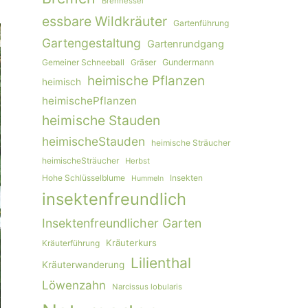
Brennessel
essbare Wildkräuter
Gartenführung
Gartengestaltung
Gartenrundgang
Gemeiner Schneeball
Gräser
Gundermann
heimische Pflanzen
heimisch
heimischePflanzen
heimische Stauden
heimischeStauden
heimische Sträucher
heimischeSträucher
Herbst
Hohe Schlüsselblume
Insekten
Hummeln
insektenfreundlich
Insektenfreundlicher Garten
Kräuterkurs
Kräuterführung
Lilienthal
Kräuterwanderung
Löwenzahn
Narcissus lobularis