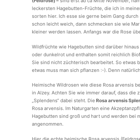
(Feldrose) –
sind erst ab ca Mitte November, näml
leckersten Hagebutten-Früchte, die ich in mein
sorten hier. Ich esse sie gerne beim Gang durch
schon leicht weich, dann schmecken sie wie Mar
kleiner werden lassen. Anfangs war die Rose übe
Wildfrüchte wie Hagebutten sind darüber hinaus 
oder dunkelrot und enthalten somit reichlich Bio
Sie sind nicht züchterisch bearbeitet. So etwa
etwas muss man sich pflanzen :-). Denn natürli
Heimische Wildrosen wie diese Rosa arvensis be
in Alzey. Achten Sie wie immer darauf, dass die
„Splendens“ dabei steht. Die
Rosa arvensis Sple
Rosa arvensis. Im Naturgarten eine Akzeptanzpfla
Hagebutten sind groß und hart und werden bei mi
angenommen.
Hier die echte heimische Rosa arvensis (Feldros