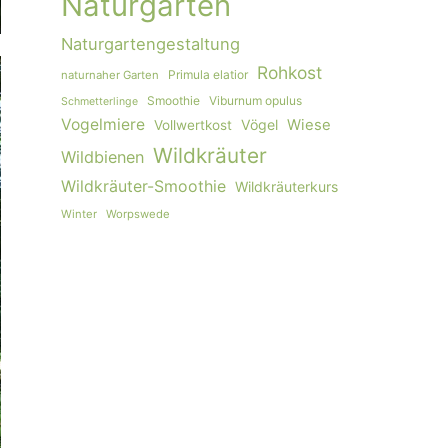
Naturgarten
Naturgartengestaltung
Rohkost
Primula elatior
naturnaher Garten
Smoothie
Viburnum opulus
Schmetterlinge
Vogelmiere
Vögel
Wiese
Vollwertkost
Wildkräuter
Wildbienen
Wildkräuter-Smoothie
Wildkräuterkurs
Winter
Worpswede