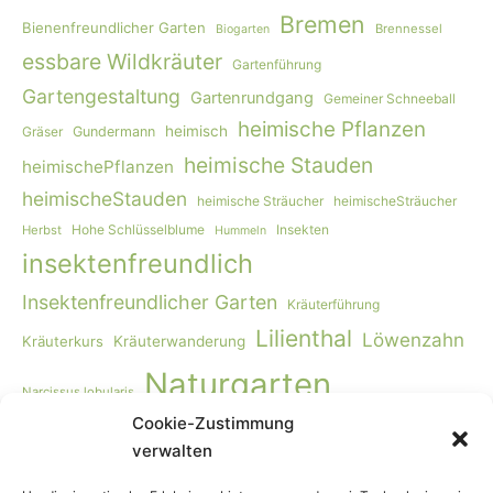
Bremen
Bienenfreundlicher Garten
Brennessel
Biogarten
essbare Wildkräuter
Gartenführung
Gartengestaltung
Gartenrundgang
Gemeiner Schneeball
heimische Pflanzen
heimisch
Gräser
Gundermann
heimische Stauden
heimischePflanzen
heimischeStauden
heimische Sträucher
heimischeSträucher
Hohe Schlüsselblume
Insekten
Herbst
Hummeln
insektenfreundlich
Insektenfreundlicher Garten
Kräuterführung
Lilienthal
Löwenzahn
Kräuterkurs
Kräuterwanderung
Naturgarten
Narcissus lobularis
Cookie-Zustimmung
Naturgartengestaltung
Primula elatior
naturnaher Garten
verwalten
Rohkost
Smoothie
Viburnum opulus
Schmetterlinge
Wildbienen
Vogelmiere
Vögel
Wiese
Vollwertkost