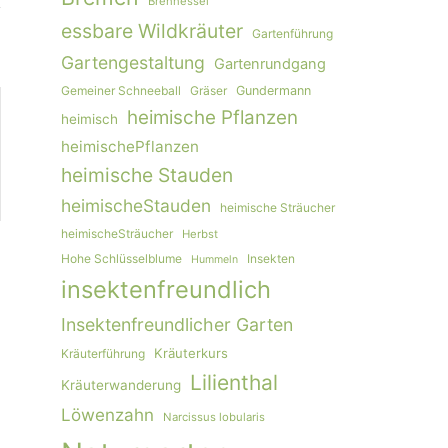
Brennessel
essbare Wildkräuter
Gartenführung
Gartengestaltung
Gartenrundgang
Gemeiner Schneeball
Gräser
Gundermann
heimische Pflanzen
heimisch
heimischePflanzen
heimische Stauden
heimischeStauden
heimische Sträucher
heimischeSträucher
Herbst
Hohe Schlüsselblume
Insekten
Hummeln
»
insektenfreundlich
Insektenfreundlicher Garten
Kräuterkurs
Kräuterführung
Lilienthal
Kräuterwanderung
Löwenzahn
Narcissus lobularis