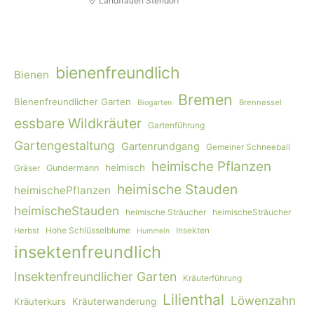
Landfrauen Stendorf
bienenfreundlich
Bienen
Bremen
Bienenfreundlicher Garten
Brennessel
Biogarten
essbare Wildkräuter
Gartenführung
Gartengestaltung
Gartenrundgang
Gemeiner Schneeball
heimische Pflanzen
heimisch
Gräser
Gundermann
heimische Stauden
heimischePflanzen
heimischeStauden
heimische Sträucher
heimischeSträucher
Hohe Schlüsselblume
Insekten
Herbst
Hummeln
insektenfreundlich
Insektenfreundlicher Garten
Kräuterführung
Lilienthal
Löwenzahn
Kräuterkurs
Kräuterwanderung