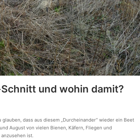
-Schnitt und wohin damit?
zu glauben, dass aus diesem „Durcheinander“ wieder ein Beet
 und August von vielen Bienen, Käfern, Fliegen und
anzusehen ist.