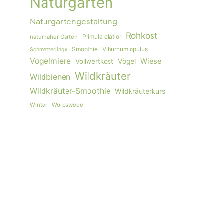
Naturgarten
Naturgartengestaltung
Rohkost
Primula elatior
naturnaher Garten
Smoothie
Viburnum opulus
Schmetterlinge
Vogelmiere
Vögel
Wiese
Vollwertkost
Wildkräuter
Wildbienen
Wildkräuter-Smoothie
Wildkräuterkurs
Winter
Worpswede
s
»