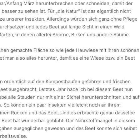
uar/Anfang März herunterbrechen oder schneiden, damit der
esser zu sehen ist. Für „die Natur“ ist das eigentlich nicht
lätze unserer Insekten. Allerdings würden sich ganz ohne Pflege
rchsetzen und jedes Beet auf lange Sicht in einen Wald
Gärten, in denen allerlei Ahorne, Birken und andere Bäume
nschen gemachte Fläche so wie jede Heuwiese mit ihren schönen
t man also alles herunter, damit es eine Wiese bzw. ein Beet
nn ordentlich auf den Komposthaufen gefahren und frischen
et ausgebracht. Letztes Jahr habe ich bei diesem Beet nun
 alle Stauden nur mit einer Sichel herunterschnitten und auf
 So können ein paar Insekten vielleicht noch an ihrem
einen Rücken und das Beet. Und es erbrachte genau dasselbe
s Beet hat wunderbar geblüht. Der Nährstoffmangel in diesem
gaben ausgeglichen gewesen und das Beet konnte sich selbst
rbeitsweise.