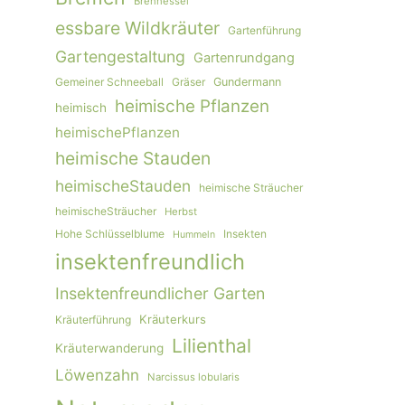
Brennessel
essbare Wildkräuter
Gartenführung
Gartengestaltung
Gartenrundgang
Gemeiner Schneeball
Gräser
Gundermann
heimische Pflanzen
heimisch
heimischePflanzen
heimische Stauden
heimischeStauden
heimische Sträucher
heimischeSträucher
Herbst
Hohe Schlüsselblume
Insekten
Hummeln
insektenfreundlich
Insektenfreundlicher Garten
Kräuterkurs
Kräuterführung
Lilienthal
Kräuterwanderung
Löwenzahn
Narcissus lobularis