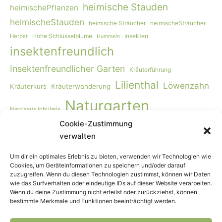
heimische Stauden
heimischePflanzen
heimischeStauden
heimische Sträucher
heimischeSträucher
Hohe Schlüsselblume
Insekten
Herbst
Hummeln
insektenfreundlich
Insektenfreundlicher Garten
Kräuterführung
Lilienthal
Löwenzahn
Kräuterkurs
Kräuterwanderung
Naturgarten
Narcissus lobularis
Cookie-Zustimmung
Naturgartengestaltung
Primula elatior
naturnaher Garten
verwalten
Rohkost
Smoothie
Viburnum opulus
Schmetterlinge
Wildbienen
Vogelmiere
Vögel
Wiese
Vollwertkost
Um dir ein optimales Erlebnis zu bieten, verwenden wir Technologien wie
Cookies, um Geräteinformationen zu speichern und/oder darauf
Wildkräuter
Wildkräuter-Smoothie
Wildkräuterkurs
zuzugreifen. Wenn du diesen Technologien zustimmst, können wir Daten
wie das Surfverhalten oder eindeutige IDs auf dieser Website verarbeiten.
Winter
Worpswede
Wenn du deine Zustimmung nicht erteilst oder zurückziehst, können
bestimmte Merkmale und Funktionen beeinträchtigt werden.