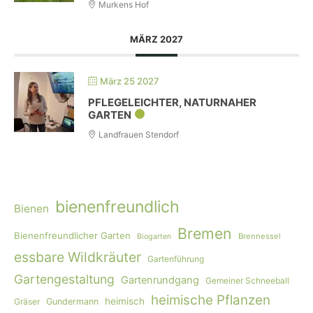
Murkens Hof
MÄRZ 2027
März 25 2027
PFLEGELEICHTER, NATURNAHER
GARTEN
Landfrauen Stendorf
bienenfreundlich
Bienen
Bremen
Bienenfreundlicher Garten
Brennessel
Biogarten
essbare Wildkräuter
Gartenführung
Gartengestaltung
Gartenrundgang
Gemeiner Schneeball
heimische Pflanzen
heimisch
Gräser
Gundermann