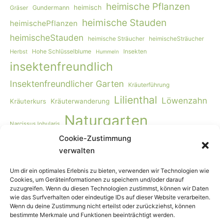
heimische Pflanzen
heimisch
Gräser
Gundermann
heimische Stauden
heimischePflanzen
heimischeStauden
heimische Sträucher
heimischeSträucher
Hohe Schlüsselblume
Insekten
Herbst
Hummeln
insektenfreundlich
Insektenfreundlicher Garten
Kräuterführung
Lilienthal
Löwenzahn
Kräuterkurs
Kräuterwanderung
Naturgarten
Narcissus lobularis
Cookie-Zustimmung
Naturgartengestaltung
Primula elatior
naturnaher Garten
verwalten
Rohkost
Smoothie
Viburnum opulus
Schmetterlinge
Wildbienen
Vogelmiere
Vögel
Wiese
Vollwertkost
Um dir ein optimales Erlebnis zu bieten, verwenden wir Technologien wie
Cookies, um Geräteinformationen zu speichern und/oder darauf
Wildkräuter
Wildkräuter-Smoothie
Wildkräuterkurs
zuzugreifen. Wenn du diesen Technologien zustimmst, können wir Daten
wie das Surfverhalten oder eindeutige IDs auf dieser Website verarbeiten.
Winter
Worpswede
Wenn du deine Zustimmung nicht erteilst oder zurückziehst, können
bestimmte Merkmale und Funktionen beeinträchtigt werden.