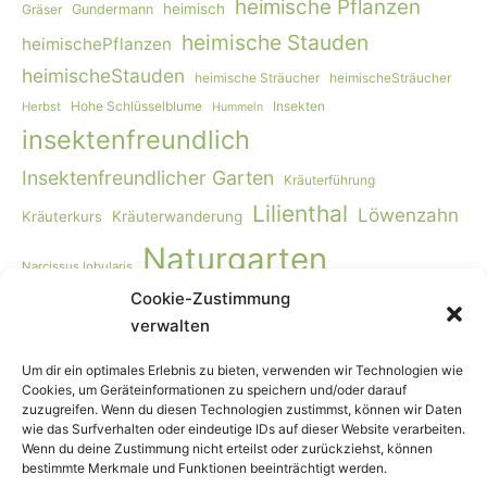
heimische Pflanzen
heimisch
Gräser
Gundermann
heimische Stauden
heimischePflanzen
heimischeStauden
heimische Sträucher
heimischeSträucher
Hohe Schlüsselblume
Insekten
Herbst
Hummeln
insektenfreundlich
Insektenfreundlicher Garten
Kräuterführung
Lilienthal
Löwenzahn
Kräuterkurs
Kräuterwanderung
Naturgarten
Narcissus lobularis
Cookie-Zustimmung
Naturgartengestaltung
Primula elatior
naturnaher Garten
verwalten
Rohkost
Smoothie
Viburnum opulus
Schmetterlinge
Wildbienen
Vogelmiere
Vögel
Wiese
Vollwertkost
Um dir ein optimales Erlebnis zu bieten, verwenden wir Technologien wie
Cookies, um Geräteinformationen zu speichern und/oder darauf
Wildkräuter
Wildkräuter-Smoothie
Wildkräuterkurs
zuzugreifen. Wenn du diesen Technologien zustimmst, können wir Daten
wie das Surfverhalten oder eindeutige IDs auf dieser Website verarbeiten.
Winter
Worpswede
Wenn du deine Zustimmung nicht erteilst oder zurückziehst, können
bestimmte Merkmale und Funktionen beeinträchtigt werden.