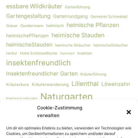
essbare Wildkräuter
Gartenführung
Gartengestaltung
Gartenrundgang
Gemeiner Schneeball
heimische Pflanzen
heimisch
Gräser
Gundermann
heimische Stauden
heimischePflanzen
heimischeStauden
heimische Sträucher
heimischeSträucher
Hohe Schlüsselblume
Insekten
Herbst
Hummeln
insektenfreundlich
Insektenfreundlicher Garten
Kräuterführung
Lilienthal
Löwenzahn
Kräuterkurs
Kräuterwanderung
Naturgarten
Narcissus lobularis
Cookie-Zustimmung
Naturgartengestaltung
Primula elatior
naturnaher Garten
verwalten
Rohkost
Smoothie
Viburnum opulus
Schmetterlinge
Wildbienen
Vogelmiere
Vögel
Wiese
Vollwertkost
Um dir ein optimales Erlebnis zu bieten, verwenden wir Technologien wie
Cookies, um Geräteinformationen zu speichern und/oder darauf
Wildkräuter
Wildkräuter-Smoothie
Wildkräuterkurs