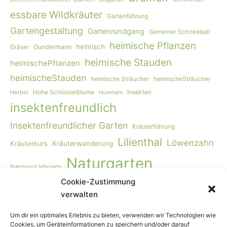
essbare Wildkräuter
Gartenführung
Gartengestaltung
Gartenrundgang
Gemeiner Schneeball
heimische Pflanzen
heimisch
Gräser
Gundermann
heimische Stauden
heimischePflanzen
heimischeStauden
heimische Sträucher
heimischeSträucher
Hohe Schlüsselblume
Insekten
Herbst
Hummeln
insektenfreundlich
Insektenfreundlicher Garten
Kräuterführung
Lilienthal
Löwenzahn
Kräuterkurs
Kräuterwanderung
Naturgarten
Narcissus lobularis
Cookie-Zustimmung
Naturgartengestaltung
Primula elatior
naturnaher Garten
verwalten
Rohkost
Smoothie
Viburnum opulus
Schmetterlinge
Wildbienen
Vogelmiere
Vögel
Wiese
Vollwertkost
Um dir ein optimales Erlebnis zu bieten, verwenden wir Technologien wie
Cookies, um Geräteinformationen zu speichern und/oder darauf