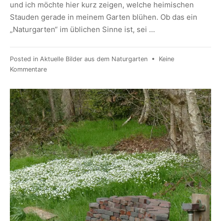
und ich möchte hier kurz zeigen, welche heimischen
Stauden gerade in meinem Garten blühen. Ob das ein
„Naturgarten“ im üblichen Sinne ist, sei …
Posted in
Aktuelle Bilder aus dem Naturgarten
•
Keine
Kommentare