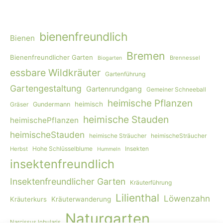
bienenfreundlich
Bienen
Bremen
Bienenfreundlicher Garten
Brennessel
Biogarten
essbare Wildkräuter
Gartenführung
Gartengestaltung
Gartenrundgang
Gemeiner Schneeball
heimische Pflanzen
heimisch
Gräser
Gundermann
heimische Stauden
heimischePflanzen
heimischeStauden
heimische Sträucher
heimischeSträucher
Hohe Schlüsselblume
Insekten
Herbst
Hummeln
insektenfreundlich
Insektenfreundlicher Garten
Kräuterführung
Lilienthal
Löwenzahn
Kräuterkurs
Kräuterwanderung
Naturgarten
Narcissus lobularis