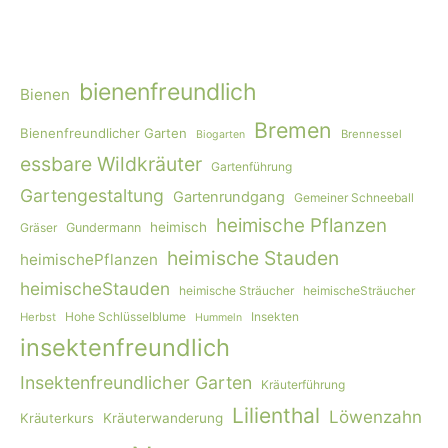
bienenfreundlich
Bienen
Bremen
Bienenfreundlicher Garten
Brennessel
Biogarten
essbare Wildkräuter
Gartenführung
Gartengestaltung
Gartenrundgang
Gemeiner Schneeball
heimische Pflanzen
heimisch
Gräser
Gundermann
heimische Stauden
heimischePflanzen
heimischeStauden
heimische Sträucher
heimischeSträucher
Hohe Schlüsselblume
Insekten
Herbst
Hummeln
insektenfreundlich
Insektenfreundlicher Garten
Kräuterführung
Lilienthal
Löwenzahn
Kräuterkurs
Kräuterwanderung