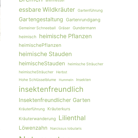
Brennessel
essbare Wildkräuter
Gartenführung
Gartengestaltung
Gartenrundgang
Gemeiner Schneeball
Gräser
Gundermann
heimische Pflanzen
heimisch
heimischePflanzen
heimische Stauden
heimischeStauden
heimische Sträucher
heimischeSträucher
Herbst
Hohe Schlüsselblume
Insekten
Hummeln
insektenfreundlich
Insektenfreundlicher Garten
Kräuterkurs
Kräuterführung
Lilienthal
Kräuterwanderung
Löwenzahn
Narcissus lobularis