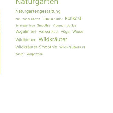
Naturgarten
Naturgartengestaltung
Rohkost
Primula elatior
naturnaher Garten
Smoothie
Viburnum opulus
Schmetterlinge
Vogelmiere
Vögel
Wiese
Vollwertkost
Wildkräuter
Wildbienen
Wildkräuter-Smoothie
Wildkräuterkurs
Winter
Worpswede