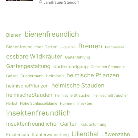
Landfrauen Stendorf
bienenfreundlich
Bienen
Bremen
Bienenfreundlicher Garten
Brennessel
Biogarten
essbare Wildkräuter
Gartenführung
Gartengestaltung
Gartenrundgang
Gemeiner Schneeball
heimische Pflanzen
heimisch
Gräser
Gundermann
heimische Stauden
heimischePflanzen
heimischeStauden
heimische Sträucher
heimischeSträucher
Hohe Schlüsselblume
Insekten
Herbst
Hummeln
insektenfreundlich
Insektenfreundlicher Garten
Kräuterführung
Lilienthal
Löwenzahn
Kräuterkurs
Kräuterwanderung