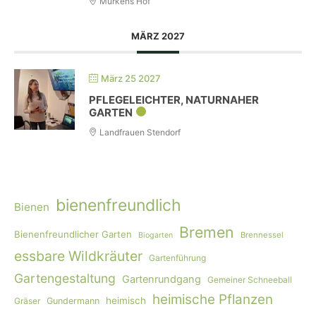
Murkens Hof
MÄRZ 2027
März 25 2027
PFLEGELEICHTER, NATURNAHER
GARTEN
Landfrauen Stendorf
bienenfreundlich
Bienen
Bremen
Bienenfreundlicher Garten
Brennessel
Biogarten
essbare Wildkräuter
Gartenführung
Gartengestaltung
Gartenrundgang
Gemeiner Schneeball
heimische Pflanzen
heimisch
Gräser
Gundermann