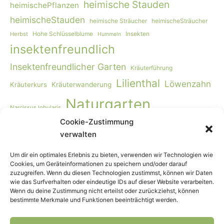
heimische Stauden
heimischePflanzen
heimischeStauden
heimische Sträucher
heimischeSträucher
Hohe Schlüsselblume
Insekten
Herbst
Hummeln
insektenfreundlich
Insektenfreundlicher Garten
Kräuterführung
Lilienthal
Löwenzahn
Kräuterkurs
Kräuterwanderung
Naturgarten
Narcissus lobularis
Cookie-Zustimmung
Naturgartengestaltung
Primula elatior
naturnaher Garten
verwalten
Rohkost
Smoothie
Viburnum opulus
Schmetterlinge
Wildbienen
Vogelmiere
Vögel
Wiese
Vollwertkost
Um dir ein optimales Erlebnis zu bieten, verwenden wir Technologien wie
Cookies, um Geräteinformationen zu speichern und/oder darauf
Wildkräuter
Wildkräuter-Smoothie
Wildkräuterkurs
zuzugreifen. Wenn du diesen Technologien zustimmst, können wir Daten
wie das Surfverhalten oder eindeutige IDs auf dieser Website verarbeiten.
Winter
Worpswede
Wenn du deine Zustimmung nicht erteilst oder zurückziehst, können
bestimmte Merkmale und Funktionen beeinträchtigt werden.