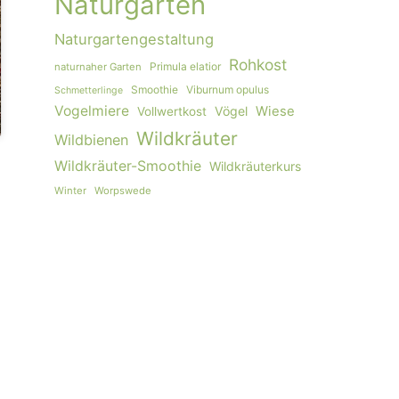
Naturgarten
Naturgartengestaltung
Rohkost
Primula elatior
naturnaher Garten
Smoothie
Viburnum opulus
Schmetterlinge
Vogelmiere
Vögel
Wiese
Vollwertkost
Wildkräuter
Wildbienen
Wildkräuter-Smoothie
Wildkräuterkurs
Winter
Worpswede