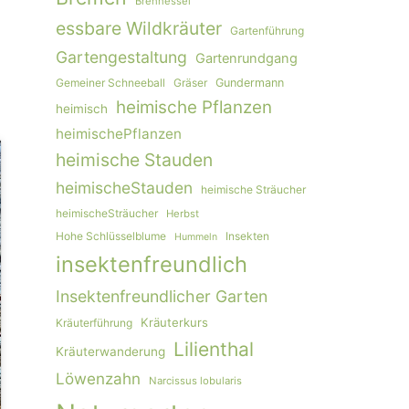
Brennessel
essbare Wildkräuter
Gartenführung
Gartengestaltung
Gartenrundgang
Gemeiner Schneeball
Gräser
Gundermann
heimische Pflanzen
heimisch
heimischePflanzen
heimische Stauden
heimischeStauden
heimische Sträucher
heimischeSträucher
Herbst
Hohe Schlüsselblume
Insekten
Hummeln
insektenfreundlich
Insektenfreundlicher Garten
Kräuterkurs
Kräuterführung
Lilienthal
Kräuterwanderung
Löwenzahn
Narcissus lobularis