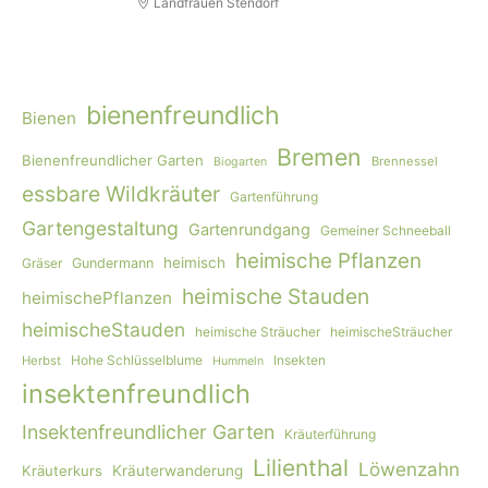
Landfrauen Stendorf
bienenfreundlich
Bienen
Bremen
Bienenfreundlicher Garten
Brennessel
Biogarten
essbare Wildkräuter
Gartenführung
Gartengestaltung
Gartenrundgang
Gemeiner Schneeball
heimische Pflanzen
heimisch
Gräser
Gundermann
heimische Stauden
heimischePflanzen
heimischeStauden
heimische Sträucher
heimischeSträucher
Hohe Schlüsselblume
Insekten
Herbst
Hummeln
insektenfreundlich
Insektenfreundlicher Garten
Kräuterführung
Lilienthal
Löwenzahn
Kräuterkurs
Kräuterwanderung