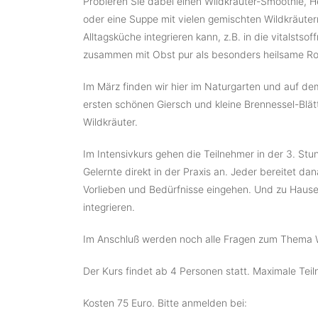
Probieren Sie dabei einen Wildkräuter-Smoothie, He
oder eine Suppe mit vielen gemischten Wildkräuter
Alltagsküche integrieren kann, z.B. in die vitalstso
zusammen mit Obst pur als besonders heilsame Ro
Im März finden wir hier im Naturgarten und auf d
ersten schönen Giersch und kleine Brennessel-Blät
Wildkräuter.
Im Intensivkurs gehen die Teilnehmer in der 3. St
Gelernte direkt in der Praxis an. Jeder bereitet da
Vorlieben und Bedürfnisse eingehen. Und zu Hause fä
integrieren.
Im Anschluß werden noch alle Fragen zum Thema 
Der Kurs findet ab 4 Personen statt. Maximale Tei
Kosten 75 Euro. Bitte anmelden bei: