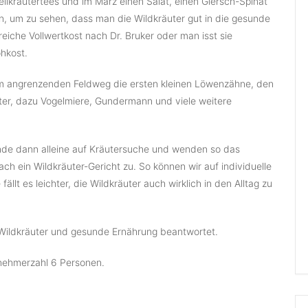
ilkräutertees und im März einen Salat, einen Giersch-Spinat
n, um zu sehen, dass man die Wildkräuter gut in die gesunde
ffreiche Vollwertkost nach Dr. Bruker oder man isst sie
hkost.
em angrenzenden Feldweg die ersten kleinen Löwenzähne, den
ter, dazu Vogelmiere, Gundermann und viele weitere
unde dann alleine auf Kräutersuche und wenden so das
nach ein Wildkräuter-Gericht zu. So können wir auf individuelle
llt es leichter, die Wildkräuter auch wirklich in den Alltag zu
Wildkräuter und gesunde Ernährung beantwortet.
lnehmerzahl 6 Personen.