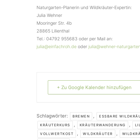
Naturgarten-Planerin und Wildkräuter-Expertin:
Julia Wehner
Mooringer Str. 4b
28865 Lilienthal
Tel.: 04792 955683 oder per Mail an:
julia@einfachroh.de
oder
julia@wehner-naturgarte
+ Zu Google Kalender hinzufügen
Schlagwörter:
,
BREMEN
ESSBARE WILDKRÄ
,
,
KRÄUTERKURS
KRÄUTERWANDERUNG
LI
,
,
VOLLWERTKOST
WILDKRÄUTER
WILDKR