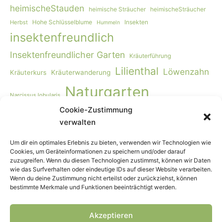
heimischeStauden
heimische Sträucher
heimischeSträucher
Hohe Schlüsselblume
Insekten
Herbst
Hummeln
insektenfreundlich
Insektenfreundlicher Garten
Kräuterführung
Lilienthal
Löwenzahn
Kräuterkurs
Kräuterwanderung
Naturgarten
Narcissus lobularis
Cookie-Zustimmung
Naturgartengestaltung
Primula elatior
naturnaher Garten
verwalten
Rohkost
Smoothie
Viburnum opulus
Schmetterlinge
Wildbienen
Vogelmiere
Vögel
Wiese
Vollwertkost
Um dir ein optimales Erlebnis zu bieten, verwenden wir Technologien wie
Cookies, um Geräteinformationen zu speichern und/oder darauf
Wildkräuter
Wildkräuter-Smoothie
Wildkräuterkurs
zuzugreifen. Wenn du diesen Technologien zustimmst, können wir Daten
wie das Surfverhalten oder eindeutige IDs auf dieser Website verarbeiten.
Winter
Worpswede
Wenn du deine Zustimmung nicht erteilst oder zurückziehst, können
bestimmte Merkmale und Funktionen beeinträchtigt werden.
Akzeptieren