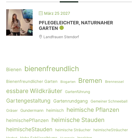
März 25 2027
PFLEGELEICHTER, NATURNAHER
GARTEN
Landfrauen Stendorf
bienenfreundlich
Bienen
Bremen
Bienenfreundlicher Garten
Brennessel
Biogarten
essbare Wildkräuter
Gartenführung
Gartengestaltung
Gartenrundgang
Gemeiner Schneeball
heimische Pflanzen
heimisch
Gräser
Gundermann
heimische Stauden
heimischePflanzen
heimischeStauden
heimische Sträucher
heimischeSträucher
Hohe Schlüsselblume
Insekten
Herbst