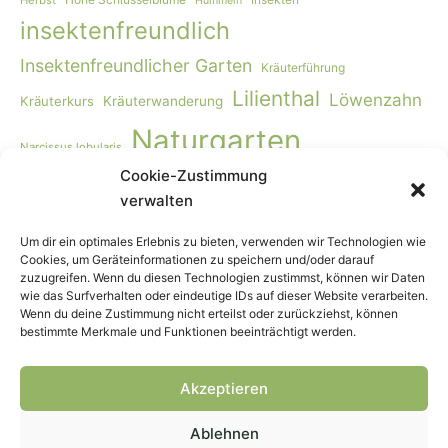
Hummeln
insektenfreundlich
Insektenfreundlicher Garten
Kräuterführung
Lilienthal
Löwenzahn
Kräuterkurs
Kräuterwanderung
Naturgarten
Narcissus lobularis
Cookie-Zustimmung
Naturgartengestaltung
Primula elatior
naturnaher Garten
verwalten
Rohkost
Smoothie
Viburnum opulus
Schmetterlinge
Wildbienen
Vogelmiere
Vögel
Wiese
Vollwertkost
Um dir ein optimales Erlebnis zu bieten, verwenden wir Technologien wie
Cookies, um Geräteinformationen zu speichern und/oder darauf
Wildkräuter
Wildkräuter-Smoothie
Wildkräuterkurs
zuzugreifen. Wenn du diesen Technologien zustimmst, können wir Daten
wie das Surfverhalten oder eindeutige IDs auf dieser Website verarbeiten.
Winter
Worpswede
Wenn du deine Zustimmung nicht erteilst oder zurückziehst, können
bestimmte Merkmale und Funktionen beeinträchtigt werden.
Akzeptieren
Ablehnen