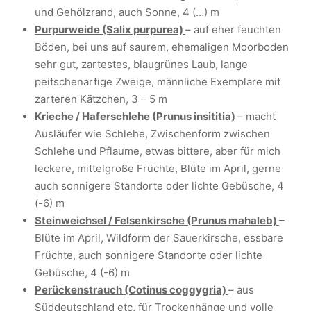
und Gehölzrand, auch Sonne, 4 (…) m
Purpurweide (Salix purpurea)
– auf eher feuchten
Böden, bei uns auf saurem, ehemaligen Moorboden
sehr gut, zartestes, blaugrünes Laub, lange
peitschenartige Zweige, männliche Exemplare mit
zarteren Kätzchen, 3 – 5 m
Krieche / Haferschlehe (Prunus insititia)
– macht
Ausläufer wie Schlehe, Zwischenform zwischen
Schlehe und Pflaume, etwas bittere, aber für mich
leckere, mittelgroße Früchte, Blüte im April, gerne
auch sonnigere Standorte oder lichte Gebüsche, 4
(-6) m
Steinweichsel / Felsenkirsche (Prunus mahaleb)
–
Blüte im April, Wildform der Sauerkirsche, essbare
Früchte, auch sonnigere Standorte oder lichte
Gebüsche, 4 (-6) m
Perückenstrauch (Cotinus coggygria)
– aus
Süddeutschland etc, für Trockenhänge und volle