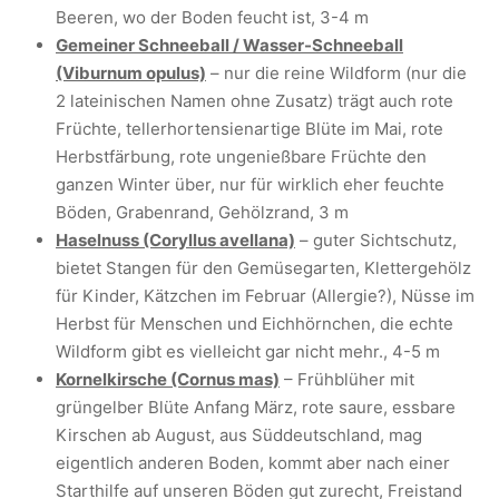
Beeren, wo der Boden feucht ist, 3-4 m
Gemeiner Schneeball / Wasser-Schneeball
(Viburnum opulus)
– nur die reine Wildform (nur die
2 lateinischen Namen ohne Zusatz) trägt auch rote
Früchte, tellerhortensienartige Blüte im Mai, rote
Herbstfärbung, rote ungenießbare Früchte den
ganzen Winter über, nur für wirklich eher feuchte
Böden, Grabenrand, Gehölzrand, 3 m
Haselnuss (Coryllus avellana)
– guter Sichtschutz,
bietet Stangen für den Gemüsegarten, Klettergehölz
für Kinder, Kätzchen im Februar (Allergie?), Nüsse im
Herbst für Menschen und Eichhörnchen, die echte
Wildform gibt es vielleicht gar nicht mehr., 4-5 m
Kornelkirsche (Cornus mas)
– Frühblüher mit
grüngelber Blüte Anfang März, rote saure, essbare
Kirschen ab August, aus Süddeutschland, mag
eigentlich anderen Boden, kommt aber nach einer
Starthilfe auf unseren Böden gut zurecht, Freistand