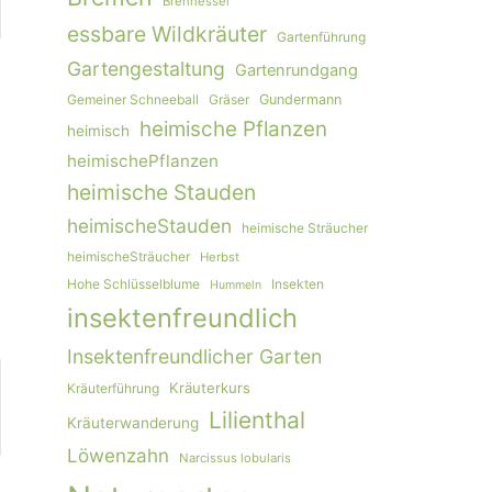
Brennessel
essbare Wildkräuter
Gartenführung
Gartengestaltung
Gartenrundgang
Gemeiner Schneeball
Gräser
Gundermann
s
heimische Pflanzen
»
heimisch
heimischePflanzen
heimische Stauden
heimischeStauden
heimische Sträucher
heimischeSträucher
Herbst
Hohe Schlüsselblume
Insekten
Hummeln
insektenfreundlich
Insektenfreundlicher Garten
Kräuterkurs
Kräuterführung
Lilienthal
Kräuterwanderung
Löwenzahn
Narcissus lobularis