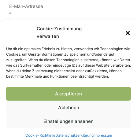
E-Mail-Adresse
*
Cookie-Zustimmung
verwalten
Website
Um dir ein optimales Erlebnis zu bieten, verwenden wir Technologien wie
Cookies, um Geräteinformationen zu speichern und/oder darauf
zuzugreifen. Wenn du diesen Technologien zustimmst, können wir Daten
wie das Surfverhalten oder eindeutige IDs auf dieser Website verarbeiten.
Wenn du deine Zustimmung nicht erteilst oder zurückziehst, können
bestimmte Merkmale und Funktionen beeinträchtigt werden.
Akzeptieren
Ablehnen
Copyright © 2026
Wehner Naturgarten
— Webdesign &
Hosting
Peggert
Einstellungen ansehen
Impressum
Blog
Cookie-Richtlinie (EU)
Cookie-Richtlinie
Datenschutz­erklärung
Impressum